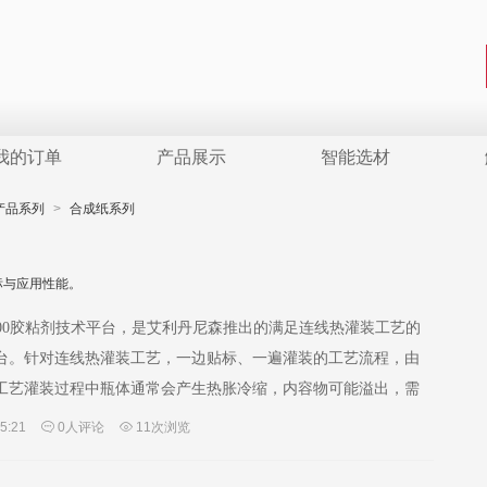
我的订单
产品展示
智能选材
产品系列
>
合成纸系列
标与应用性能。
800胶粘剂技术平台，是艾利丹尼森推出的满足连线热灌装工艺的
台。针对连线热灌装工艺，一边贴标、一遍灌装的工艺流程，由
工艺灌装过程中瓶体通常会产生热胀冷缩，内容物可能溢出，需
性。同时, S800也是低温胶粘剂平台，…
45:21
0人评论
11次浏览