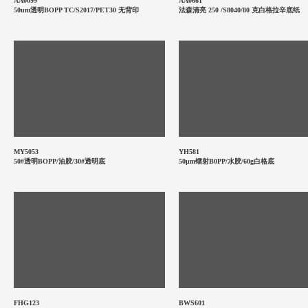
AA0099
AA0661
50um透明BOPP TC/S2017/PET30 无背印
法森清亮 250 /S8040/80 克白格拉辛底纸
MY5053
YH581
50#透明BOPP/油胶/30#透明底
50μm镭射B0PP/水胶/60g白格底
FHG123
BWS601