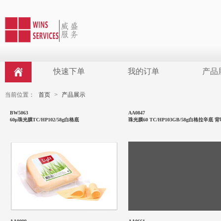
快速下单
我的订单
产品
当前位置：
首页
>
产品展示
BW5063
AA0847
60μ珠光膜TC/HP102/58g白格底
珠光膜60 TC/HP103GB/58g白格拉辛底 
典型应用食品行业标签。印制后
的无复膜的标签尽量避免接触酒
精，异丙醇，汽油，甲苯溶 剂，
从而造成图案褪色…